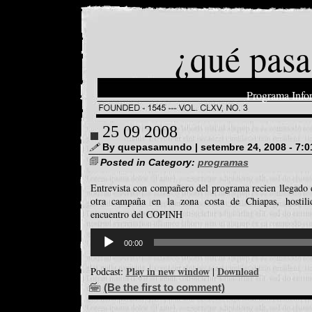
¿qué pasa
Programa Info
25 09 2008
By quepasamundo | setembre 24, 2008 - 7:
Posted in Category:
programas
Entrevista con compañero del programa recien llegado 
otra campaña en la zona costa de Chiapas, hostilid
encuentro del COPINH
Reproductor
d'àudio
00:00
Play in new window
Download
Podcast:
|
(Be the first to comment)