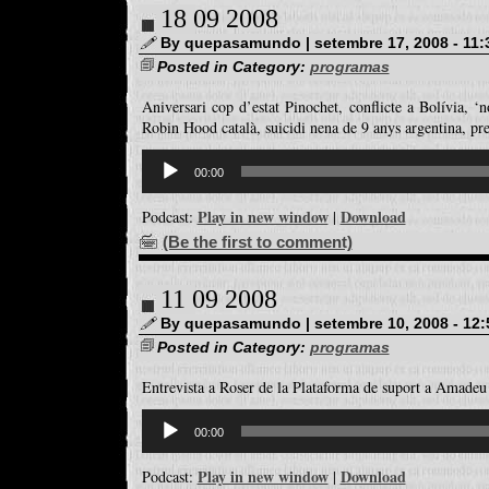
18 09 2008
By quepasamundo | setembre 17, 2008 - 11:
Posted in Category:
programas
Aniversari cop d’estat Pinochet, conflicte a Bolívia, ‘
Robin Hood català, suicidi nena de 9 anys argentina, pr
Reproductor
d'àudio
00:00
Play in new window
Download
Podcast:
|
(Be the first to comment)
11 09 2008
By quepasamundo | setembre 10, 2008 - 12
Posted in Category:
programas
Entrevista a Roser de la Plataforma de suport a Amadeu
Reproductor
d'àudio
00:00
Play in new window
Download
Podcast:
|