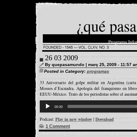
¿qué pasa
Programa Info
26 03 2009
By quepasamundo | març 25, 2009 - 11:57 a
Posted in Category:
programas
33 Aniversario del golpe militar en Argentina (cart
Mossos d’Escuadra. Apología del franquismo en libros
EEUU-México. Trato de los periodistas sobre el asesinat
Reproductor
d'àudio
00:00
Play in new window
Download
Podcast:
|
1 Comment