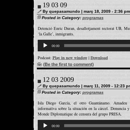
19 03 09
By quepasamundo | març 18, 2009 - 2:36 pm
Posted in Category:
programas
Detenció Enric Duran, desallotjament rectorat UB, 
‘la Galle’, inmigrants.
Reproductor
d'àudio
00:00
Play in new window
Download
Podcast:
|
(Be the first to comment)
12 03 2009
By quepasamundo | març 11, 2009 - 12:23 p
Posted in Category:
programas
Isla Diego García, el otro Guantánamo. Amadeu C
informativa sobre la situación en la cárcel. Denuncia
Monde Diplomatique de censura del grupo PRISA.
Reproductor
d'àudio
00:00