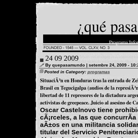
¿qué pasa
Programa Info
24 09 2009
By quepasamundo | setembre 24, 2009 - 10:
Posted in Category:
programas
SituaciÃ³n en Honduras tras la entrada de Ze
Brasil en Tegucigalpa (audios de la represiÃ
libertad de 11 represores de la dictadura arg
activistas de greepeace. Juicio al asesino de 
Oscar Castelnovo tiene prohibid
cÃ¡rceles, a las que concurrÃ­
aÃ±os en una militancia solidar
titular del Servicio Penitenciar