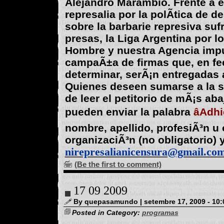
Alejandro Marambio. Frente a e
represalia por la polÃ­tica de 
sobre la barbarie represiva suf
presas, la Liga Argentina por l
Hombre y nuestra Agencia imp
campaÃ±a de firmas que, en fe
determinar, serÃ¡n entregadas 
Quienes deseen sumarse a la s
de leer el petitorio de mÃ¡s ab
pueden enviar la palabra
âAdh
nombre, apellido, profesiÃ³n u o
organizaciÃ³n (no obligatorio) y
nirepresalianicensura@gmail.co
(Be the first to comment)
17 09 2009
By quepasamundo | setembre 17, 2009 - 10:
Posted in Category:
programas