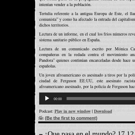
intentan vender a la población.
Tertulia referente a la antigua Europa de Este, el l
comunista” y como ha afectado la entrada del capitalism
dichos territorios.
Lectura de un informe, en el cual los fríos números reve
sistema sanitario público en España.
Lectura de un comunicado escrito por Mónica Caba
compañeras en la redada contra el movimiento ana
Pandora” quienes continúan encarceladas desde hace un
españolas.
Un joven afroamericano es asesinado a tiros por la poli
ciudad de Ferguson EE:UU, este asesinato racis
afroamericano asesinado, por la policía de Ferguson ha
Reproductor
d'àudio
00:00
Play in new window
Download
Podcast:
|
(Be the first to comment)
¿Que pasa en el mundo? 17 12