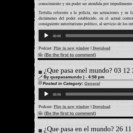
conocimiento y sin poder ser atendida por impedimento d
Tertulia referente a la policía, sus actuaciones y su f
dictámenes del poder establecido, en el actual cont
consiguiente autoritarismo político, al servicio de los int
Reproductor
d'àudio
00:00
Play in new window
Download
Podcast:
|
(Be the first to comment)
¿Que pasa enel mundo? 03 12
By quepasamundo | - 4:58 pm
Posted in Category:
General
Reproductor
d'àudio
00:00
Play in new window
Download
Podcast:
|
(Be the first to comment)
¿Que pasa en el mundo? 26 11