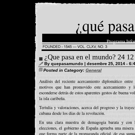
¿qué pasa
Programa Info
¿Que pasa en el mundo? 24 12
By quepasamundo | desembre 25, 2014 - 6:
Posted in Category:
General
Análisis del reciente acercamiento diplomático ent
motivos que han promovido este acercamiento y lo
esconderse detrás de estos aparentes gestos de buena vo
la isla caribeña.
Tertulia y valoraciones, acerca del progreso y la trayec
cubana desde los días de la revolución.
En una clara muestra de demagogia barata y con l
elecciones, el gobierno de España aprueba una misera 
que forma parte de la propaganda oficial, de esa supu