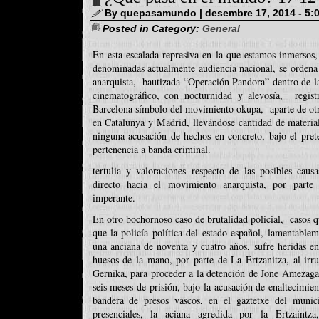
By quepasamundo | desembre 17, 2014 - 5:
Posted in Category:
General
En esta escalada represiva en la que estamos inmersos,
denominadas actualmente audiencia nacional, se ordena
anarquista, bautizada “Operación Pandora” dentro de la 
cinematográfico, con nocturnidad y alevosía, regis
Barcelona símbolo del movimiento okupa, aparte de otros
en Catalunya y Madrid, llevándose cantidad de material
ninguna acusación de hechos en concreto, bajo el pret
pertenencia a banda criminal.
tertulia y valoraciones respecto de las posibles caus
directo hacia el movimiento anarquista, por parte
imperante.
En otro bochornoso caso de brutalidad policial, casos q
que la policía política del estado español, lamentable
una anciana de noventa y cuatro años, sufre heridas en
huesos de la mano, por parte de La Ertzanitza, al irr
Gernika, para proceder a la detención de Jone Amezaga
seis meses de prisión, bajo la acusación de enaltecimie
bandera de presos vascos, en el gaztetxe del munic
presenciales, la aciana agredida por la Ertzaintz