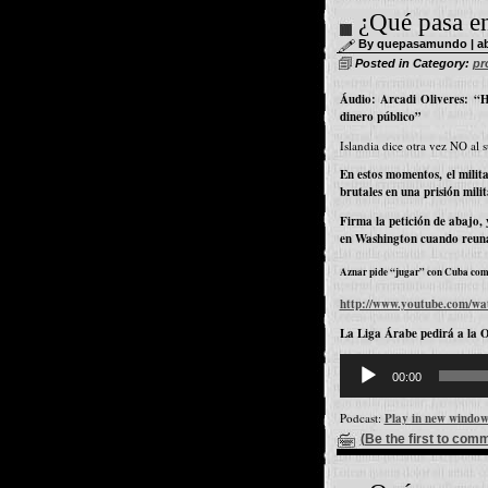
¿Qué pasa e
By quepasamundo | abri
Posted in Category:
pr
Áudio: Arcadi Oliveres: “H
dinero público”
Islandia dice otra vez NO al 
En estos momentos, el milit
brutales en una prisión mili
Firma la petición de abajo,
en Washington cuando reun
Aznar pide “jugar” con Cuba com
http://www.youtube.com/w
La Liga
Árabe pedirá a la O
Reproductor
d'àudio
00:00
Podcast:
Play in new windo
(Be the first to com