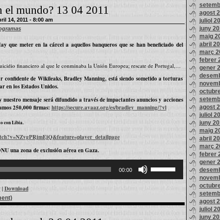
per
setemb
n el mundo? 13 04 2011
incrementar
agost 
o
l 14, 2011 - 8:00 am
juliol 2
disminuir
el
juny 2
ogramas
volum.
maig 2
abril 2
ay que meter en la cárcel a aquellos banqueros que se han beneficiado del
març 2
febrer 
suicidio financiero al que le conminaba la Unión Europea; rescate de Portugal,…
gener 
desemb
ar confidente de Wikileaks, Bradley Manning, está siendo sometido a torturas
novemb
tar en los Estados Unidos.
octubr
setemb
 y nuestro mensaje será difundido a través de impactantes anuncios y acciones
agost 
amos 250,000 firmas:
https://secure.avaaz.org/es/bradley_manning/?vl
juliol 2
o con Libia.
juny 2
maig 2
atch?v=NZvgPRjmEjQ&feature=player_detailpage
abril 2
març 2
NU una zona de exclusión aérea en Gaza.
febrer 
gener 
Feu
servir
desemb
00:00
les
novemb
tecles
octubr
de
w
|
Download
fletxa
setemb
ment)
cap
agost 
amunt/cap
juliol 2
avall
per
juny 2