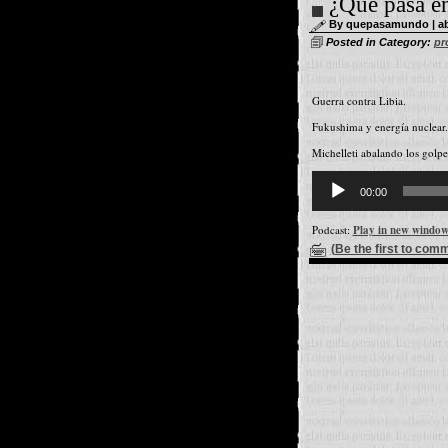
¿Qué pasa e
By quepasamundo | abri
Posted in Category:
pr
Guerra contra Libia.
Fukushima y energía nuclear.
Michelleti abalando los golp
Reproductor
d'àudio
00:00
Podcast:
Play in new windo
(Be the first to com