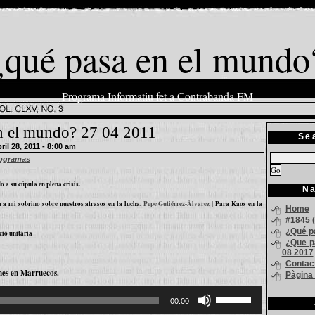
¿qué pasa en el mundo
Programa Informatiu fet a Contrabanda FM
n el mundo? 27 04 2011
Se
l 28, 2011 - 8:00 am
ogramas
o a su cúpula en plena crisis.
Na
a a mi sobrino sobre nuestros atrasos en la lucha.
Pepe Gutiérrez-Álvarez
| Para Kaos en la
Home
#1845 (
¿Qué p
ió unitària
¿Que p
08 2017
Contac
nes en Marruecos.
Pàgina
Feu
servir
00:00
les
tecles