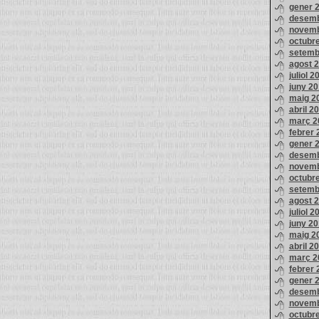
gener 
desemb
novemb
octubr
setemb
agost 
juliol 2
juny 2
maig 2
abril 2
març 2
febrer 
gener 
desemb
novemb
octubr
setemb
agost 
juliol 2
juny 20
maig 2
abril 2
març 2
febrer 
gener 
desemb
novemb
octubr