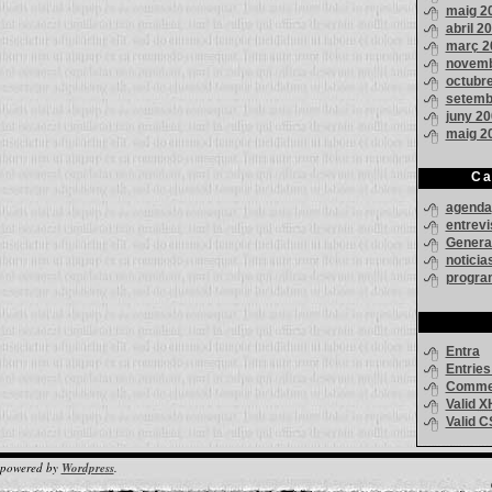
maig 2
abril 2
març 2
novemb
octubr
setemb
juny 2
maig 2
Ca
agenda
entrevi
Genera
noticia
progra
Entra
Entrie
Comme
Valid
X
Valid 
 powered by
Wordpress
.