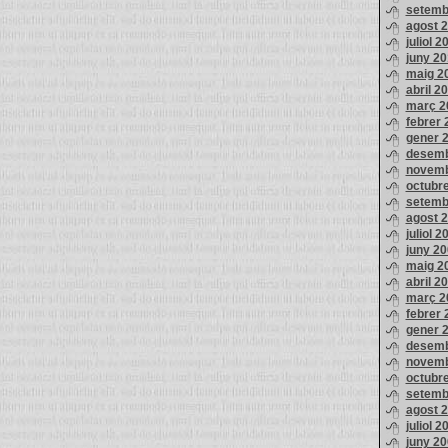
setemb
agost 
juliol 2
juny 2
maig 2
abril 2
març 2
febrer 
gener 
desemb
novemb
octubr
setemb
agost 
juliol 2
juny 2
maig 2
abril 2
març 2
febrer 
gener 
desemb
novemb
octubr
setemb
agost 
juliol 2
juny 2