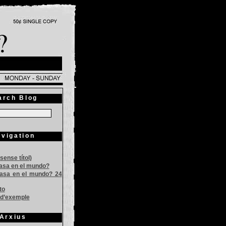
?
arch Blog
vigation
sense títol)
asa en el mundo?
asa en el mundo? 24
to
 d’exemple
Arxius