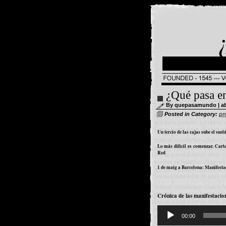
¿Qué pasa e
By quepasamundo | abri
Posted in Category:
pr
Un tercio de las cajas sube el sueld
Lo más difícil es comenzar. Cart
Red
1 de maig a Barcelona: Manifestac
Crónica de las manifestacio
Reproductor
d'àudio
00:00