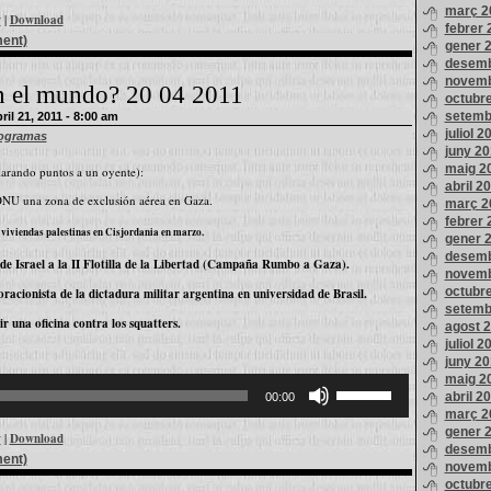
març 2
de
w
|
Download
fletxa
febrer 
ment)
cap
gener 
amunt/cap
desemb
avall
per
novemb
n el mundo? 20 04 2011
incrementar
octubr
o
setemb
l 21, 2011 - 8:00 am
disminuir
el
juliol 2
ogramas
volum.
juny 2
maig 2
clarando puntos a un oyente):
abril 2
ONU una zona de exclusión aérea en Gaza.
març 2
febrer 
 viviendas palestinas en Cisjordania en marzo.
gener 
desemb
de Israel a la II Flotilla de la Libertad (Campaña Rumbo a Gaza).
novemb
octubr
acionista de la dictadura militar argentina en universidad de Brasil.
setemb
r una oficina contra los squatters.
agost 
juliol 2
juny 2
maig 2
Feu
servir
abril 2
00:00
les
març 2
tecles
gener 
de
w
|
Download
fletxa
desemb
ment)
cap
novemb
amunt/cap
octubr
avall