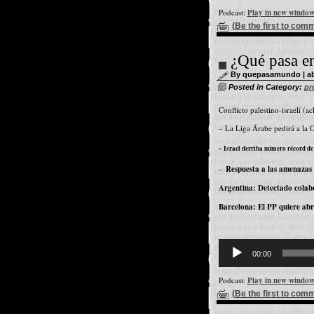
Podcast:
Play in new windo
(Be the first to com
¿Qué pasa e
By quepasamundo | abri
Posted in Category:
pr
Conflicto palestino-israelí (a
– La Liga Árabe pedirá a la 
– Israel derriba número récord de
–
Respuesta a las amenazas 
Argentina: Detectado colabor
Barcelona: El PP quiere abri
Reproductor
d'àudio
00:00
Podcast:
Play in new windo
(Be the first to com