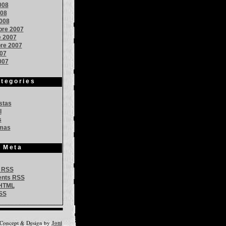
008
008
008
re 2007
e 2007
re 2007
007
007
tegories
stas
l
s
mas
Meta
s
RSS
nts
RSS
HTML
CSS
Concept & Design by
Joni