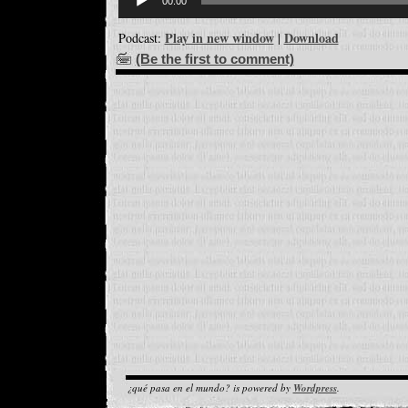
d'àudio
00:00
Play in new window
Download
Podcast:
|
(Be the first to comment)
¿qué pasa en el mundo? is powered by
Wordpress
.