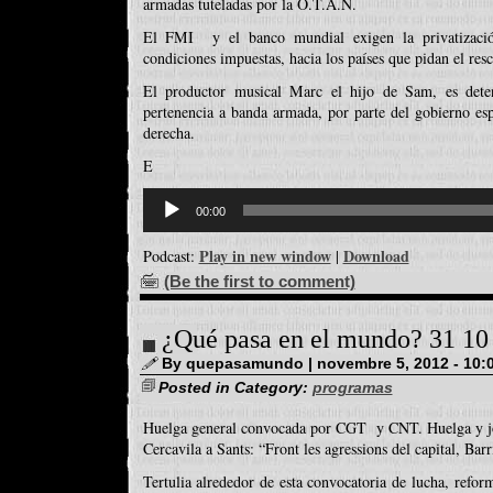
armadas tuteladas por la O.T.A.N.
El FMI y el banco mundial exigen la privatizació
condiciones impuestas, hacia los países que pidan el resc
El productor musical Marc el hijo de Sam, es dete
pertenencia a banda armada, por parte del gobierno es
derecha.
E
Reproductor
d'àudio
00:00
Play in new window
Download
Podcast:
|
(Be the first to comment)
¿Qué pasa en el mundo? 31 10
By quepasamundo | novembre 5, 2012 - 10:
Posted in Category:
programas
Huelga general convocada por CGT y CNT. Huelga y jo
Cercavila a Sants: “Front les agressions del capital, Bar
Tertulia alrededor de esta convocatoria de lucha, refor