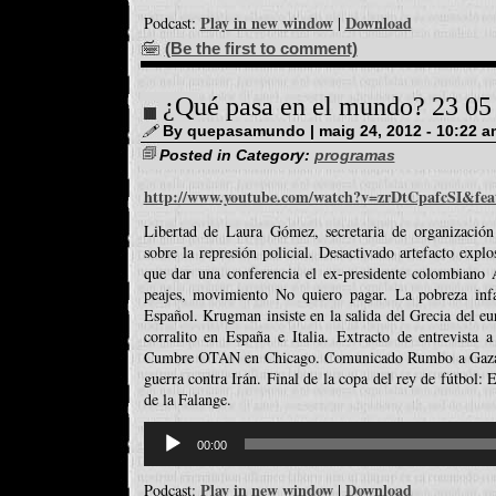
Play in new window
Download
Podcast:
|
(Be the first to comment)
¿Qué pasa en el mundo? 23 05
By quepasamundo | maig 24, 2012 - 10:22 a
Posted in Category:
programas
http://www.youtube.com/watch?v=zrDtCpafcSI&fea
Libertad de Laura Gómez, secretaria de organizació
sobre la represión policial. Desactivado artefacto expl
que dar una conferencia el ex-presidente colombiano Á
peajes, movimiento No quiero pagar. La pobreza infa
Español. Krugman insiste en la salida del Grecia del eu
corralito en España e Italia. Extracto de entrevista a
Cumbre OTAN en Chicago. Comunicado Rumbo a Gaza 2
guerra contra Irán. Final de la copa del rey de fútbol:
de la Falange.
Reproductor
d'àudio
00:00
Play in new window
Download
Podcast:
|