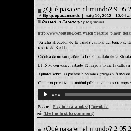
¿Qué pasa en el mundo? 9 05 
By quepasamundo | maig 10, 2012 - 10:04 a
Posted in Category:
programas
http://www.youtube.com/watch?feature=player_de
Tertulia alrededor de la pasada cumbre del banco cent
rescate de Bankia,…
Crónica de un compañero sobre el desalojo de la Rimaia 
El 15 M convoca el sábado 12 mayo a tomar la calle en
Apuntes sobre las pasadas elecciones griegas y francesas
Cameron privatiza la sanidad pública y da paso a empres
Reproductor
d'àudio
00:00
Play in new window
Download
Podcast:
|
(Be the first to comment)
¿Qué pasa en el mundo? 2 05 