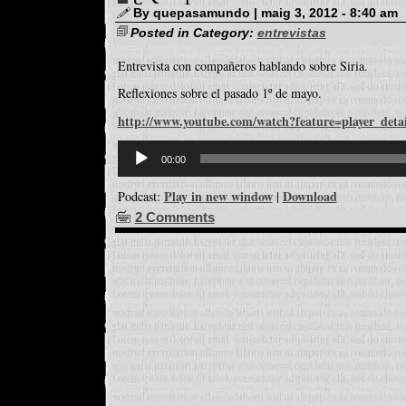
By quepasamundo | maig 3, 2012 - 8:40 am
Posted in Category:
entrevistas
Entrevista con compañeros hablando sobre Siria.
Reflexiones sobre el pasado 1º de mayo.
http://www.youtube.com/watch?feature=player_det
Reproductor
d'àudio
00:00
Play in new window
Download
Podcast:
|
2 Comments