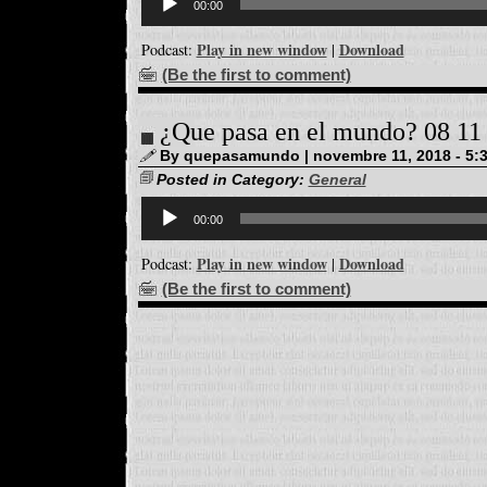
d'àudio
00:00
Play in new window
Download
Podcast:
|
(Be the first to comment)
¿Que pasa en el mundo? 08 11
By quepasamundo | novembre 11, 2018 - 5:
Posted in Category:
General
Reproductor
d'àudio
00:00
Play in new window
Download
Podcast:
|
(Be the first to comment)