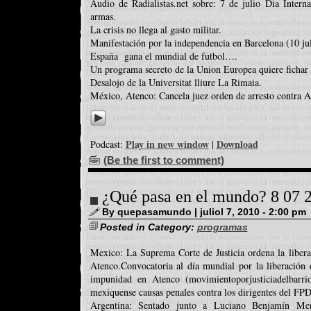
Audio de Radialistas.net sobre: 7 de julio Dia Interna
armas.
La crisis no llega al gasto militar.
Manifestación por la independencia en Barcelona (10 jul
España gana el mundial de futbol….
Un programa secreto de la Union Europea quiere fichar a
Desalojo de la Universitat lliure La Rimaia.
México, Atenco: Cancela juez orden de arresto contra A
Play in new window
Download
Podcast:
|
(Be the first to comment)
¿Qué pasa en el mundo? 8 07 
By quepasamundo | juliol 7, 2010 - 2:00 pm
Posted in Category:
programas
Mexico: La Suprema Corte de Justicia ordena la libera
Atenco.Convocatoria al día mundial por la liberación 
impunidad en Atenco (movimientoporjusticiadelbarri
mexiquense causas penales contra los dirigentes del FP
Argentina: Sentado junto a Luciano Benjamín Men