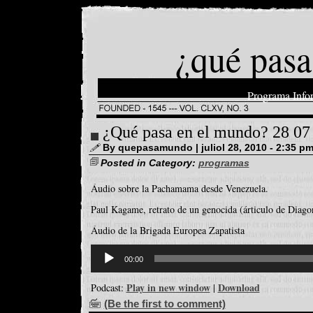
¿qué pasa
Programa Info
¿Qué pasa en el mundo? 28 07
By quepasamundo | juliol 28, 2010 - 2:35 p
Posted in Category:
programas
Áudio sobre la Pachamama desde Venezuela.
Paul Kagame, retrato de un genocida (árticulo de Diago
Áudio de la Brigada Europea Zapatista
Reproductor
d'àudio
00:00
Play in new window
Download
Podcast:
|
(Be the first to comment)