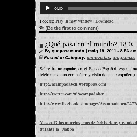
Reproductor
d'àudio
00:00
Play in new window
Download
Podcast:
|
(Be the first to comment)
¿Qué pasa en el mundo? 18 05
By quepasamundo | maig 19, 2011 - 8:53 am
Posted in Category:
entrevistas
,
programas
Sobre las acampadas en el Estado Español, especialm
teléfonica de un compañero y visita de una compañera)
http://acampadabcn.wordpress.com
http://twitter.com/#!/acampadabcn
http://www.facebook.com/pages/Acampadabcn/2272
Ya son 17 los muertos, más de 200 heridos y estado de
durante la ‘Nakba’