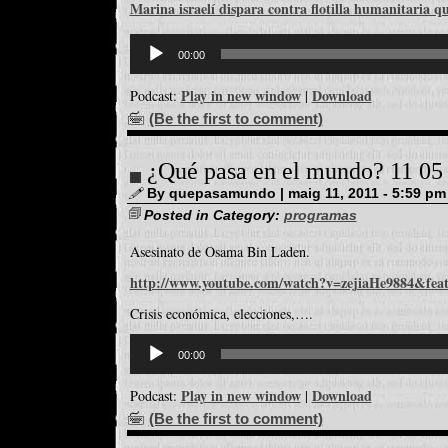
Marina israelí dispara contra flotilla humanitaria qu
Reproductor
d'àudio
00:00
Play in new window
Download
Podcast:
|
(Be the first to comment)
¿Qué pasa en el mundo? 11 05
By quepasamundo | maig 11, 2011 - 5:59 pm
Posted in Category:
programas
Asesinato de Osama Bin Laden.
http://www.youtube.com/watch?v=zejiaHe9884&featu
Crisis económica, elecciones,….
Reproductor
d'àudio
00:00
Play in new window
Download
Podcast:
|
(Be the first to comment)