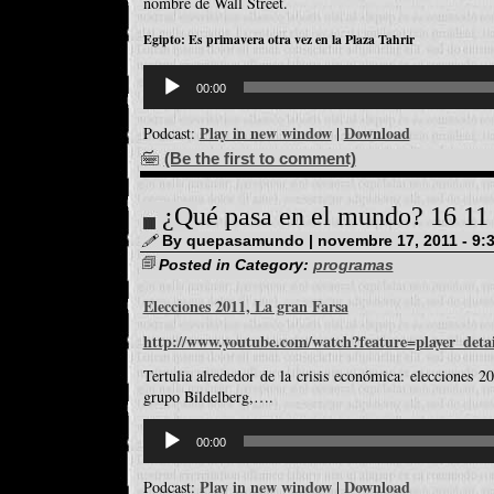
nombre de Wall Street.
Egipto: Es primavera otra vez en la Plaza Tahrir
Reproductor
d'àudio
00:00
Play in new window
Download
Podcast:
|
(Be the first to comment)
¿Qué pasa en el mundo? 16 11
By quepasamundo | novembre 17, 2011 - 9:
Posted in Category:
programas
Elecciones 2011, La gran Farsa
http://www.youtube.com/watch?feature=player_de
Tertulia alrededor de la crisis económica: elecciones 20
grupo Bildelberg,….
Reproductor
d'àudio
00:00
Play in new window
Download
Podcast:
|