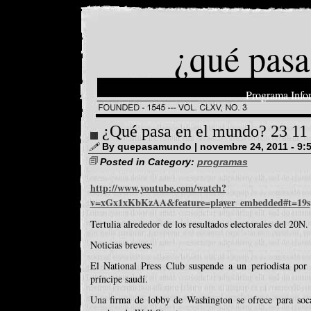
¿qué pasa
Programa Info
¿Qué pasa en el mundo? 23 11
By quepasamundo | novembre 24, 2011 - 9:
Posted in Category:
programas
http://www.youtube.com/watch?
v=xGx1xKbKzAA&feature=player_embedded#t=19s
Tertulia alrededor de los resultados electorales del 20N.
Noticias breves:
El National Press Club suspende a un periodista por
príncipe saudí.
Una firma de lobby de Washington se ofrece para so