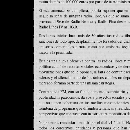
multa de más de 100.000 euros por parte de la Administr
Si esta amenaza se cumpliera, podria suponer que en
llegue la señal de ninguna radio libre, ya que se sum
provoca al 96.6 de Radio Bronka y Radio Pica desde h
Radio Línea IV al 103.9.
Desde sus inicios hace más de 30 años, las radios libr
sanciones de todo tipo, desplazamientos forzados del dial 
emisoras comerciales piratas como por emisoras legal
mayor a la permitida.
Esta es una nueva ofensiva contra las radios libres y m
político actual de recortes sociales, economicos y de der
movilizaciones que se le oponen, la falta de comunicaci
esferas y el silenciamento de los únicos canales no dep
mercado, forman parte de una misma estrategia.
Contrabanda FM, con su funcionamento asembleario y a
publicidad ni patrocinios, da voz a proyectos sociales y 
que no tienen cobertura en los medios convencionales
treintena de programas que difunden temáticas y realidad
perspectivas que contrasta con la estructura monolítica 
No podemos renunciar a emitir por el dial 91.4 de la F
todos los colectivos, entidades y personas que han 