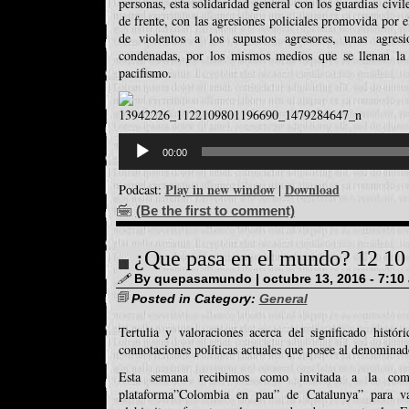
personas, esta solidaridad general con los guardias civi
de frente, con las agresiones policiales promovida por
de violentos a los supustos agresores, unas agresi
condenadas, por los mismos medios que se llenan la
pacifismo.
Reproductor
d'àudio
00:00
Play in new window
Download
Podcast:
|
(Be the first to comment)
¿Que pasa en el mundo? 12 10
By quepasamundo | octubre 13, 2016 - 7:10
Posted in Category:
General
Tertulia y valoraciones acerca del significado histó
connotaciones políticas actuales que posee al denominad
Esta semana recibimos como invitada a la co
plataforma”Colombia en pau” de Catalunya” para val