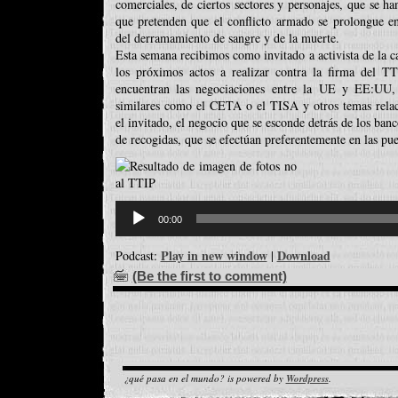
comerciales, de ciertos sectores y personajes, que se ha
que pretenden que el conflicto armado se prolongue en
del derramamiento de sangre y de la muerte.
Esta semana recibimos como invitado a activista de la
los próximos actos a realizar contra la firma del 
encuentran las negociaciones entre la UE y EE:UU, 
similares como el CETA o el TISA y otros temas rela
el invitado, el negocio que se esconde detrás de los ban
de recogidas, que se efectúan preferentemente en las puer
Reproductor
d'àudio
00:00
Play in new window
Download
Podcast:
|
(Be the first to comment)
¿qué pasa en el mundo? is powered by
Wordpress
.