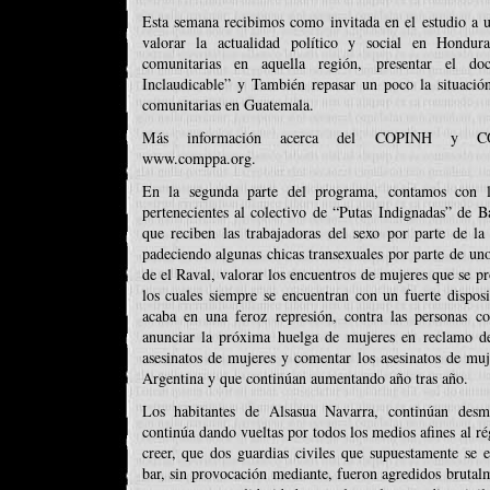
Esta semana recibimos como invitada en el estudio 
valorar la actualidad político y social en Hondur
comunitarias en aquella región, presentar el d
Inclaudicable” y También repasar un poco la situación
comunitarias en Guatemala.
Más información acerca del COPINH y CO
www.comppa.org.
En la segunda parte del programa, contamos con l
pertenecientes al colectivo de “Putas Indignadas” de B
que reciben las trabajadoras del sexo por parte de la 
padeciendo algunas chicas transexuales por parte de unos
de el Raval, valorar los encuentros de mujeres que se p
los cuales siempre se encuentran con un fuerte disposi
acaba en una feroz represión, contra las personas c
anunciar la próxima huelga de mujeres en reclamo de
asesinatos de mujeres y comentar los asesinatos de mu
Argentina y que continúan aumentando año tras año.
Los habitantes de Alsasua Navarra, continúan desmi
continúa dando vueltas por todos los medios afines al ré
creer, que dos guardias civiles que supuestamente se 
bar, sin provocación mediante, fueron agredidos bruta