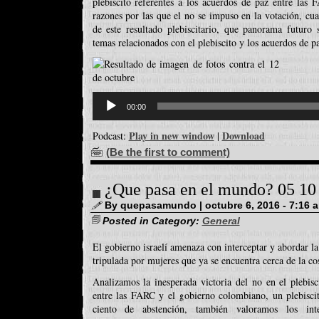
plebiscito referentes a los acuerdos de paz entre las
razones por las que el no se impuso en la votación, cua
de este resultado plebiscitario, que panorama futuro
temas relacionados con el plebiscito y los acuerdos de p
Reproductor
d'àudio
00:00
Play in new window
Download
Podcast:
|
(Be the first to comment)
¿Que pasa en el mundo? 05 10
By quepasamundo | octubre 6, 2016 - 7:16 
Posted in Category:
General
El gobierno israelí amenaza con interceptar y abordar
tripulada por mujeres que ya se encuentra cerca de la cos
Analizamos la inesperada victoria del no en el plebisc
entre las FARC y el gobierno colombiano, un plebisci
ciento de abstención, también valoramos los inte