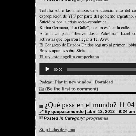
Tertulia sobre las amenazas de endurecimiento del có
expropiación de YPF por parte del gobierno argentino, c
Suicidios por la crisis socio-económica.
Karina Germano, “La Galle”, por fin está en la calle.
Ante la campaña “Bienvenidos a Palestina”, Israel c
activistas que lograron llegar a Tel Aviv.
El Congreso de Estados Unidos registró al primer ‘lobb
Breves apuntes sobre Siria.
El rey, este angelito campechano
Reproductor
d'àudio
00:00
Play in new window
Download
Podcast:
|
(Be the first to comment)
¿Qué pasa en el mundo? 11 04
By quepasamundo | abril 12, 2012 - 9:24 am
Posted in Category:
programas
Stop balas de goma