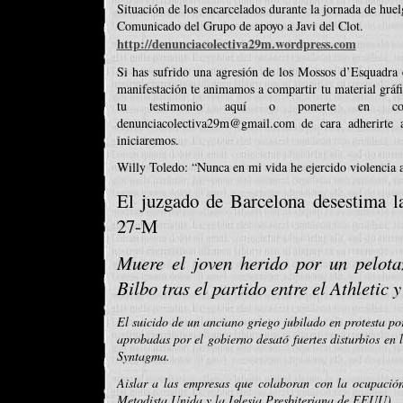
Situación de los encarcelados durante la jornada de hue
Comunicado del Grupo de apoyo a Javi del Clot.
http://denunciacolectiva29m.wordpress.com
Si has sufrido una agresión de los Mossos d’Esquadra 
manifestación te animamos a compartir tu material gráfi
tu testimonio aquí o ponerte en con
denunciacolectiva29m@gmail.com de cara adherirte 
iniciaremos.
Willy Toledo: “Nunca en mi vida he ejercido violencia 
El juzgado de Barcelona desestima la
27-M
Muere el joven herido por un pelota
Bilbo tras el partido entre el Athletic y
El suicido de un anciano griego jubilado en protesta po
aprobadas por el gobierno desató fuertes disturbios en 
Syntagma.
Aislar a las empresas que colaboran con la ocupación i
Metodista Unida y la Iglesia Presbiteriana de EEUU).