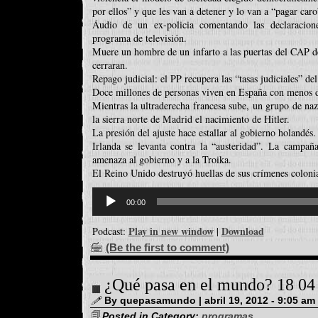
por ellos” y que les van a detener y lo van a “pagar caro
Áudio de un ex-policia comentando las declaracio
programa de televisión.
Muere un hombre de un infarto a las puertas del CAP d
cerraran.
Repago judicial: el PP recupera las “tasas judiciales” de
Doce millones de personas viven en España con menos 
Mientras la ultraderecha francesa sube, un grupo de nazi
la sierra norte de Madrid el nacimiento de Hitler.
La presión del ajuste hace estallar al gobierno holandés.
Irlanda se levanta contra la “austeridad”. La campañ
amenaza al gobierno y a la Troika.
El Reino Unido destruyó huellas de sus crímenes colonia
Reproductor
d'àudio
00:00
Play in new window
Download
Podcast:
|
(Be the first to comment)
¿Qué pasa en el mundo? 18 04
By quepasamundo | abril 19, 2012 - 9:05 am
Posted in Category:
programas