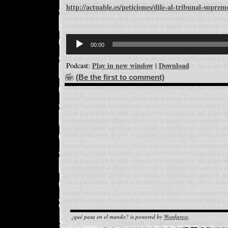
http://actuable.es/peticiones/dile-al-tribunal-supr
Reproductor
d'àudio
00:00
Play in new window
Download
Podcast:
|
(Be the first to comment)
¿qué pasa en el mundo? is powered by
Wordpress
.