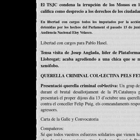
El TSJC condena la irrupción de los Mossos en l
califica como desprecio a los derechos de los ciudada
En libertad con cargos todos los imputados por la acció
detenidas por los hechos del Parlament el pasado 15 de jun
Audiencia Nacional Eloy Velasco.
Libertad con cargos para Pablo Hasel.
Tensa visita de Josep Anglada, líder de Plataform
Llobregat; acaba agrediendo a una chica que se m
xenófobo.
QUERELLA CRIMINAL COL•LECTIVA PELS FET
Presentació querella criminal col•lectiva:
Un grup de 
durant el brutal desallotjament de la Pl.Catalunya 
presentarà el proper dijous dia 13 d’octubre una querell
contra el conceller Felip Puig, els comeandaments respon
agressors.
Carta de la Galle y Convocatoria
Compañeros:
Sé que todos vuestros esfuerzos solidarios que vienen h