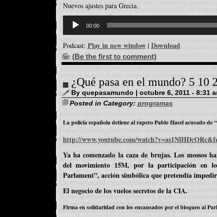
Nuevos ajustes para Grecia.
Reproductor
d'àudio
00:00
Play in new window
Download
Podcast:
|
(Be the first to comment)
¿Qué pasa en el mundo? 5 10 
By quepasamundo | octubre 6, 2011 - 8:31 
Posted in Category:
programas
La policía española detiene al rapero Pablo Hasel acusado de “
http://www.youtube.com/watch?v=as1NlHDcORc&fe
Ya ha comenzado la caza de brujas. Los mossos han
del movimiento 15M, por la participación en l
Parlament”, acción simbólica que pretendía impedir l
El negocio de los vuelos secretos de la CIA.
Firma en solidaridad con los encausados por el bloqueo al Pa