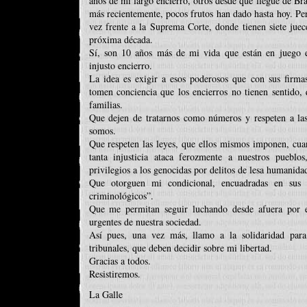
años de mi largo encierro, otros desde que llegué de Bra
más recientemente, pocos frutos han dado hasta hoy. Per
vez frente a la Suprema Corte, donde tienen siete jue
próxima década.
Sí, son 10 años más de mi vida que están en juego e
injusto encierro.
La idea es exigir a esos poderosos que con sus firmas
tomen conciencia que los encierros no tienen sentido, 
familias.
Que dejen de tratarnos como números y respeten a la
somos.
Que respeten las leyes, que ellos mismos imponen, cuan
tanta injusticia ataca ferozmente a nuestros puebl
privilegios a los genocidas por delitos de lesa humanida
Que otorguen mi condicional, encuadradas en sus a
criminológicos”.
Que me permitan seguir luchando desde afuera por es
urgentes de nuestra sociedad.
Así pues, una vez más, llamo a la solidaridad para
tribunales, que deben decidir sobre mi libertad.
Gracias a todos.
Resistiremos.
La Galle