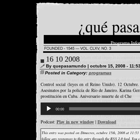
¿qué pasa
Programa Info
16 10 2008
By quepasamundo | octubre 15, 2008 - 11:5
Posted in Category:
programas
Control social (leyes en el Reino Unido). 12 Octubre.
Asesinatos por la policía de Río de Janeiro. Karina G
prostitución en Cuba. Aniversario muerte de el Che
Reproductor
d'àudio
00:00
Play in new window
Download
Podcast:
|
This entry was posted on Dimecres, octubre 15th, 2008 at 11:53 
follow any responses to this entry through the
RSS 2.0
feed. You 