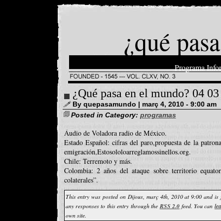
¿qué pasa
Programa Info
¿Qué pasa en el mundo? 04 03
By quepasamundo | març 4, 2010 - 9:00 am
Posted in Category:
programas
Áudio de Voladora radio de México.
Estado Español: cifras del paro,propuesta de la patrona
emigración,Estosololoarreglamossinellos.org.
Chile: Terremoto y más.
Colombia: 2 años del ataque sobre territorio equat
colaterales”.
This entry was posted on Dijous, març 4th, 2010 at 9:00 and is 
any responses to this entry through the
RSS 2.0
feed. You can
le
own site.