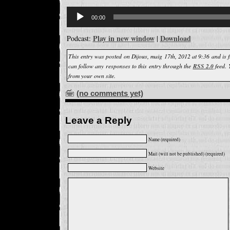
Reproductor
d'àudio
00:00
Play in new window
Download
Podcast:
|
This entry was posted on Dijous, maig 17th, 2012 at 9:36 and is 
can follow any responses to this entry through the
RSS 2.0
feed.
from your own site.
(no comments yet)
Leave a Reply
Name (required)
Mail (will not be published) (required)
Website