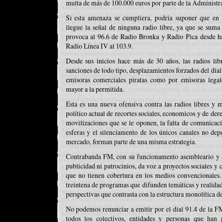
multa de más de 100.000 euros por parte de la Administr
Si esta amenaza se cumpliera, podria suponer que en
llegue la señal de ninguna radio libre, ya que se sum
provoca al 96.6 de Radio Bronka y Radio Pica desde h
Radio Línea IV al 103.9.
Desde sus inicios hace más de 30 años, las radios libr
sanciones de todo tipo, desplazamientos forzados del dial 
emisoras comerciales piratas como por emisoras legal
mayor a la permitida.
Esta es una nueva ofensiva contra las radios libres y m
político actual de recortes sociales, economicos y de der
movilizaciones que se le oponen, la falta de comunicaci
esferas y el silenciamento de los únicos canales no dep
mercado, forman parte de una misma estrategia.
Contrabanda FM, con su funcionamento asembleario y a
publicidad ni patrocinios, da voz a proyectos sociales y 
que no tienen cobertura en los medios convencionales
treintena de programas que difunden temáticas y realidad
perspectivas que contrasta con la estructura monolítica 
No podemos renunciar a emitir por el dial 91.4 de la F
todos los colectivos, entidades y personas que han 