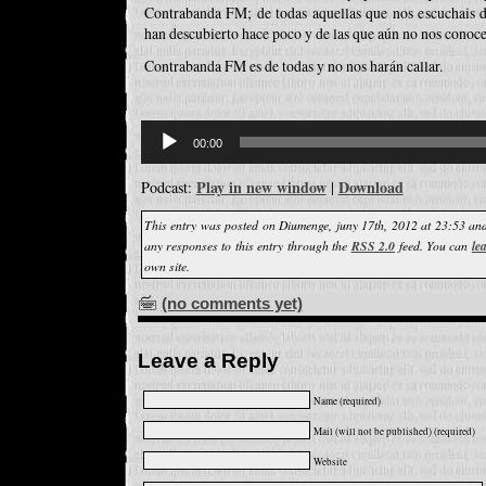
Contrabanda FM; de todas aquellas que nos escuchais d
han descubierto hace poco y de las que aún no nos conoce
Contrabanda FM es de todas y no nos harán callar.
Reproductor
d'àudio
00:00
Play in new window
Download
Podcast:
|
This entry was posted on Diumenge, juny 17th, 2012 at 23:53 and
any responses to this entry through the
RSS 2.0
feed. You can
le
own site.
(no comments yet)
Leave a Reply
Name (required)
Mail (will not be published) (required)
Website