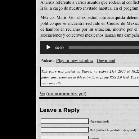
Análisis referente a varios asuntos que rodean al conflict
Irak, a cargo de nuestro invitado habitual en el program
México: Mario González, estudiante anarquista deteni
político que se encuentra recluido en Ciudad de Méxic
de hambre en reclamo por su situación, motivo por el 
asociaciones y colectivos mexicanos lanzan una campaña
Reproductor
d'àudio
00:00
Play in new window
Download
Podcast:
|
This entry was posted on Dijous, novembre 21st, 2013 at 18:2
follow any responses to this entry through the
RSS 2.0
feed. You 
your own site.
(no comments yet)
Leave a Reply
Name (required)
Mail (will not be published) (required)
Website