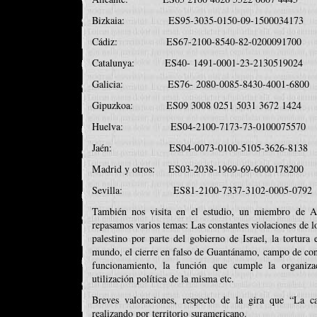
Bizkaia: ES95-3035-0150-09-1500034173
Cádiz: ES67-2100-8540-82-0200091700
Catalunya: ES40- 1491-0001-23-2130519024
Galicia: ES76- 2080-0085-8430-4001-6800
Gipuzkoa: ES09 3008 0251 5031 3672 1424
Huelva: ES04-2100-7173-73-0100075570
Jaén: ES04-0073-0100-5105-3626-8138
Madrid y otros: ES03-2038-1969-69-6000178200
Sevilla: ES81-2100-7337-3102-0005-0792
También nos visita en el estudio, un miembro de Am
repasamos varios temas: Las constantes violaciones de 
palestino por parte del gobierno de Israel, la tortura
mundo, el cierre en falso de Guantánamo, campo de conc
funcionamiento, la función que cumple la organizac
utilización política de la misma etc.
Breves valoraciones, respecto de la gira que “La c
realizando por territorio suramericano.