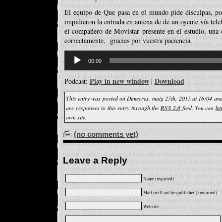
El equipo de Que pasa en el mundo pide disculpas, por
impidieron la entrada en antena de de un oyente vía tele
el compañero de Movistar presente en el estudio, una 
correctamente, gracias por vuestra paciencia.
Reproductor
d'àudio
00:00
Play in new window
Download
Podcast:
|
This entry was posted on Dimecres, maig 27th, 2015 at 16:04 and
any responses to this entry through the
RSS 2.0
feed. You can
le
own site.
(no comments yet)
Leave a Reply
Name (required)
Mail (will not be published) (required)
Website