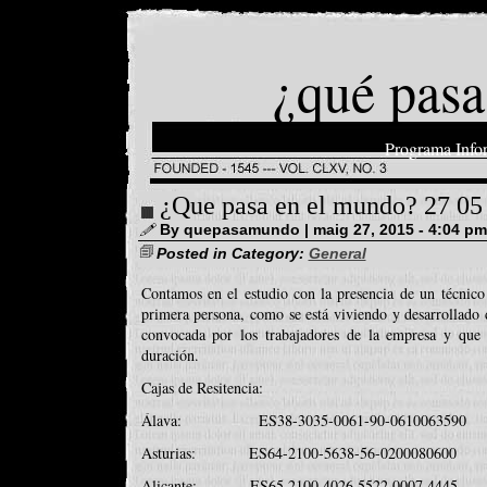
¿qué pasa
Programa Info
¿Que pasa en el mundo? 27 05
By quepasamundo | maig 27, 2015 - 4:04 pm
Posted in Category:
General
Contamos en el estudio con la presencia de un técnico
primera persona, como se está viviendo y desarrollado d
convocada por los trabajadores de la empresa y que 
duración.
Cajas de Resitencia:
Álava: ES38-3035-0061-90-0610063590
Asturias: ES64-2100-5638-56-0200080600
Alicante: ES65 2100 4026 5522 0007 4445